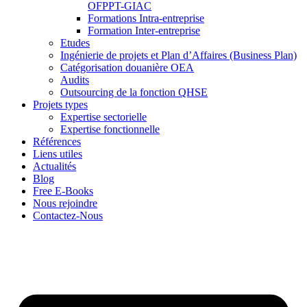
OFPPT-GIAC
Formations Intra-entreprise
Formation Inter-entreprise
Etudes
Ingénierie de projets et Plan d’Affaires (Business Plan)
Catégorisation douanière OEA
Audits
Outsourcing de la fonction QHSE
Projets types
Expertise sectorielle
Expertise fonctionnelle
Références
Liens utiles
Actualités
Blog
Free E-Books
Nous rejoindre
Contactez-Nous