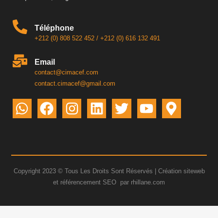
Téléphone
+212 (0) 808 522 452
/
+212 (0) 616 132 491
Email
contact@cimacef.com
contact.cimacef@gmail.com
Copyright 2023 © Tous Les Droits Sont Réservés |
Création siteweb
et
référencement SEO
par rhillane.com