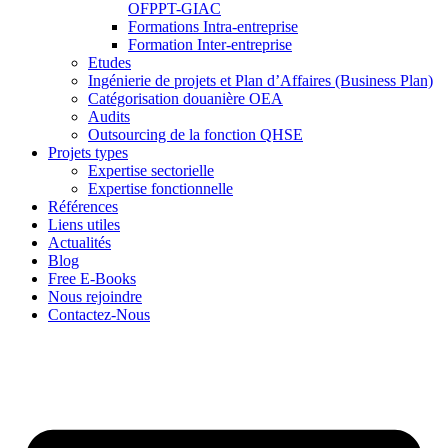
OFPPT-GIAC
Formations Intra-entreprise
Formation Inter-entreprise
Etudes
Ingénierie de projets et Plan d’Affaires (Business Plan)
Catégorisation douanière OEA
Audits
Outsourcing de la fonction QHSE
Projets types
Expertise sectorielle
Expertise fonctionnelle
Références
Liens utiles
Actualités
Blog
Free E-Books
Nous rejoindre
Contactez-Nous