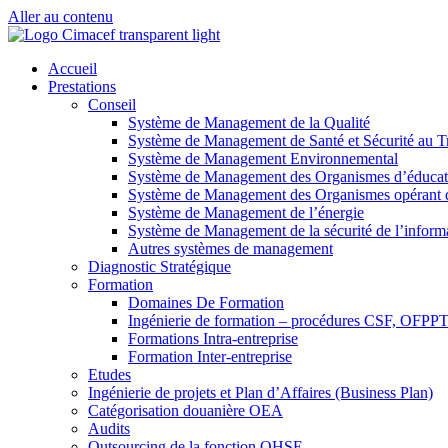
Aller au contenu
Accueil
Prestations
Conseil
Système de Management de la Qualité
Système de Management de Santé et Sécurité au Tr
Système de Management Environnemental
Système de Management des Organismes d’éducat
Système de Management des Organismes opérant da
Système de Management de l’énergie
Système de Management de la sécurité de l’inform
Autres systèmes de management
Diagnostic Stratégique
Formation
Domaines De Formation
Ingénierie de formation – procédures CSF, OFP
Formations Intra-entreprise
Formation Inter-entreprise
Etudes
Ingénierie de projets et Plan d’Affaires (Business Plan)
Catégorisation douanière OEA
Audits
Outsourcing de la fonction QHSE