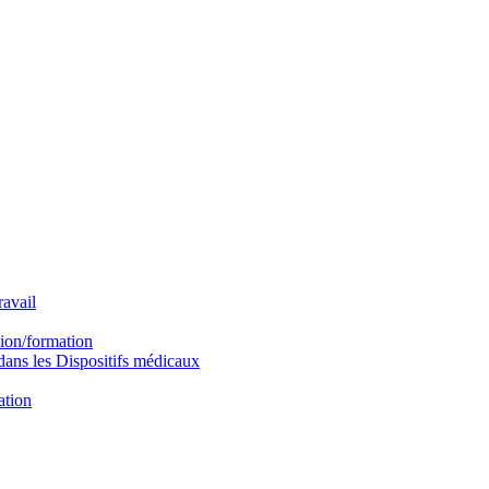
avail
ion/formation
ns les Dispositifs médicaux
ation