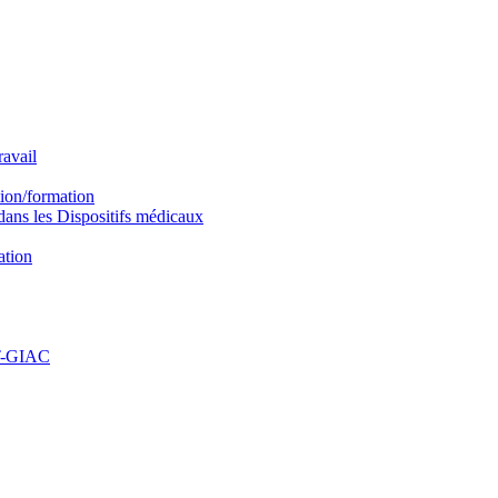
avail
ion/formation
ns les Dispositifs médicaux
ation
PT-GIAC