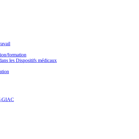
avail
ion/formation
ns les Dispositifs médicaux
ation
PT-GIAC