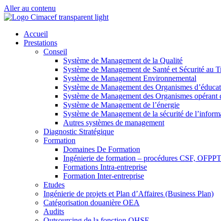
Aller au contenu
Accueil
Prestations
Conseil
Système de Management de la Qualité
Système de Management de Santé et Sécurité au Tr
Système de Management Environnemental
Système de Management des Organismes d’éducat
Système de Management des Organismes opérant da
Système de Management de l’énergie
Système de Management de la sécurité de l’inform
Autres systèmes de management
Diagnostic Stratégique
Formation
Domaines De Formation
Ingénierie de formation – procédures CSF, OFP
Formations Intra-entreprise
Formation Inter-entreprise
Etudes
Ingénierie de projets et Plan d’Affaires (Business Plan)
Catégorisation douanière OEA
Audits
Outsourcing de la fonction QHSE