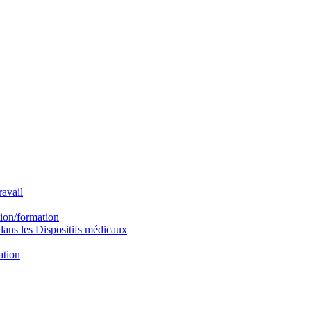
avail
ion/formation
ns les Dispositifs médicaux
ation