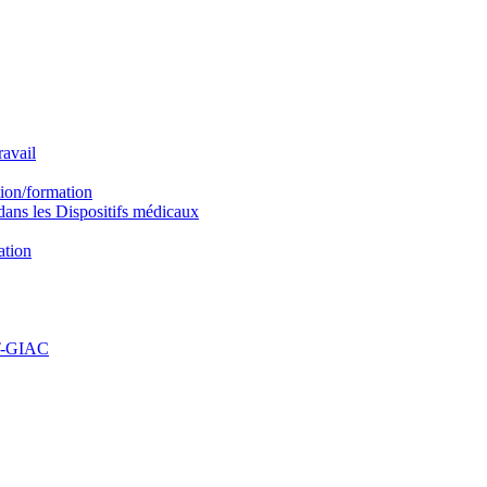
avail
ion/formation
ns les Dispositifs médicaux
ation
PT-GIAC