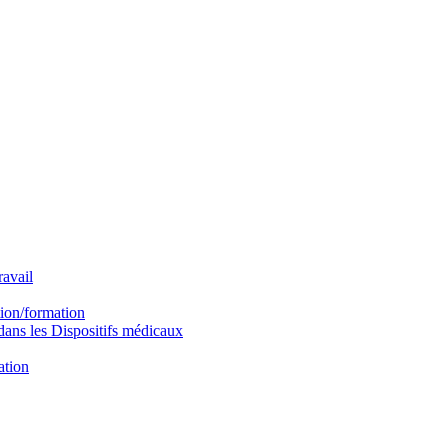
avail
ion/formation
ns les Dispositifs médicaux
ation