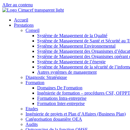
Aller au contenu
Accueil
Prestations
Conseil
Système de Management de la Qualité
Système de Management de Santé et Sécurité au Tr
Système de Management Environnemental
Système de Management des Organismes d’éducat
Système de Management des Organismes opérant da
Système de Management de l’énergie
Système de Management de la sécurité de l’inform
Autres systèmes de management
Diagnostic Stratégique
Formation
Domaines De Formation
Ingénierie de formation – procédures CSF, OFP
Formations Intra-entreprise
Formation Inter-entreprise
Etudes
Ingénierie de projets et Plan d’Affaires (Business Plan)
Catégorisation douanière OEA
Audits
Outsourcing de la fonction QHSE