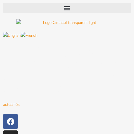
RoboTalent, Leaders
Morocco Launch Vex
Go Morocco National
Competition 2024
actualités